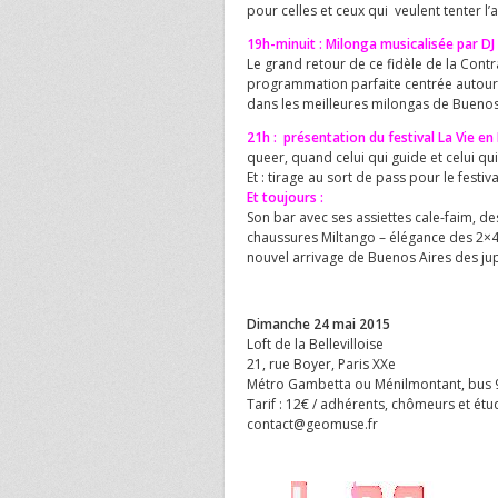
pour celles et ceux qui veulent tenter l’a
19h-minuit : Milonga musicalisée par DJ
Le grand retour de ce fidèle de la Cont
programmation parfaite centrée autour 
dans les meilleures milongas de Buenos 
21h : présentation du festival La Vie en
queer, quand celui qui guide et celui qui 
Et : tirage au sort de pass pour le festival
Et toujours :
Son bar avec ses assiettes cale-faim, de
chaussures Miltango – élégance des 2×4 
nouvel arrivage de Buenos Aires des j
Dimanche 24 mai 2015
Loft de la Bellevilloise
21, rue Boyer, Paris XXe
Métro Gambetta ou Ménilmontant, bus 
Tarif : 12€ / adhérents, chômeurs et étu
contact@geomuse.fr